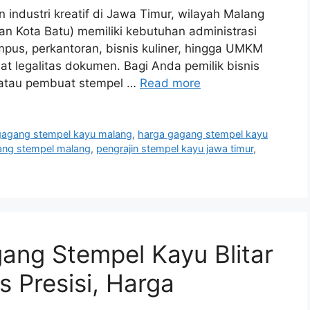
 industri kreatif di Jawa Timur, wilayah Malang
n Kota Batu) memiliki kebutuhan administrasi
ampus, perkantoran, bisnis kuliner, hingga UMKM
 legalitas dokumen. Bagi Anda pemilik bisnis
), atau pembuat stempel …
Read more
 gagang stempel kayu malang
,
harga gagang stempel kayu
ang stempel malang
,
pengrajin stempel kayu jawa timur
,
ang Stempel Kayu Blitar
s Presisi, Harga