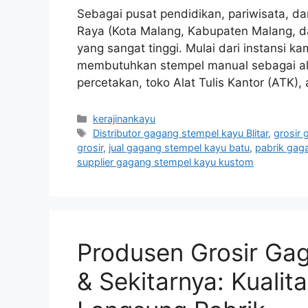
Sebagai pusat pendidikan, pariwisata, dan
Raya (Kota Malang, Kabupaten Malang, da
yang sangat tinggi. Mulai dari instansi k
membutuhkan stempel manual sebagai alat
percetakan, toko Alat Tulis Kantor (ATK
Categories
kerajinankayu
Tags
Distributor gagang stempel kayu Blitar
,
grosir
grosir
,
jual gagang stempel kayu batu
,
pabrik gag
supplier gagang stempel kayu kustom
Produsen Grosir Gag
& Sekitarnya: Kualita