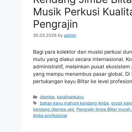
Musik Perkusi Kuali
Pengrajin
30.03.2026
by
admin
Bagi para kolektor dan musisi perkusi dun
mutu yang diakui secara internasional. K
administratif, melainkan pusat ekosistem 
yang mampu menembus pasar global. Di 
pertukangan kayu Blitar ke level profesi
Categories
djembe
,
kerajinankayu
Tags
bahan kayu mahoni kendang jimbe
,
grosir ke
kendang djembe ukir
,
Pengrajin jimbe Blitar murah
jimbe profesional