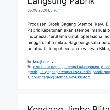
Langsung Pabrik
05.08.2026
by
admin
Produsen Grosir Gagang Stempel Kayu Blit
Pabrik Kebutuhan akan stempel manual be
Indonesia, terutama untuk operasional adm
hingga usaha mikro. Bagi pengusaha perce
pembuat stempel eceran di wilayah Blitar
Categories
kerajinankayu
Tags
distributor gagang stempel tulungagung
,
gros
grosir
,
jual gagang stempel kayu kediri
,
pabrik gag
supplier gagang stempel kayu kustom
Kendang Jimbe Blita