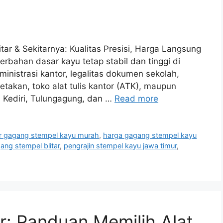
ar & Sekitarnya: Kualitas Presisi, Harga Langsung
rbahan dasar kayu tetap stabil dan tinggi di
inistrasi kantor, legalitas dokumen sekolah,
takan, toko alat tulis kantor (ATK), maupun
, Kediri, Tulungagung, dan …
Read more
ir gagang stempel kayu murah
,
harga gagang stempel kayu
ang stempel blitar
,
pengrajin stempel kayu jawa timur
,
r: Panduan Memilih Alat