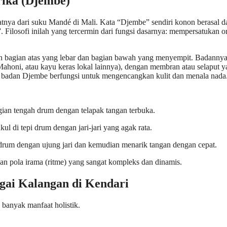
ika (Djembe)
patnya dari suku Mandé di Mali. Kata “Djembe” sendiri konon berasal d
 Filosofi inilah yang tercermin dari fungsi dasarnya: mempersatukan o
an bagian atas yang lebar dan bagian bawah yang menyempit. Badanny
Mahoni, atau kayu keras lokal lainnya), dengan membran atau selaput 
lit badan Djembe berfungsi untuk mengencangkan kulit dan menala nada
ian tengah drum dengan telapak tangan terbuka.
 di tepi drum dengan jari-jari yang agak rata.
 drum dengan ujung jari dan kemudian menarik tangan dengan cepat.
n pola irama (ritme) yang sangat kompleks dan dinamis.
ai Kalangan di Kendari
banyak manfaat holistik.