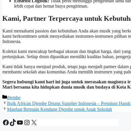
Efisiensi Logistik:
Tidak perlu menunggu pengiriman lama dari 
lebih cepat dan hemat biaya pengiriman.
Kami, Partner Terpercaya untuk Kebutuh
Kami memahami passion dan kebutuhan Anda akan musik yang berkua
kami berkomitmen untuk menyediakan instrumen-instrumen pilihan ter
Indonesia.
Koleksi kami mencakup berbagai ukuran dan tingkat harga, dari yang
pertunjukan. Setiap drum dipastikan memiliki kualitas bahan, pengerj
Kami tidak hanya menjual produk, tetapi juga menjadi partner dalam p
membantu sekolah atau komunitas Anda memilih instrumen yang pali
Segera hubungi kami hari ini juga untuk merasakan magisnya 
Mari bersama kita hidupkan dunia musik dan budaya di Kota K
Categories
djembe
Bulk African Djembe Drums Supplier Indonesia – Premium Handcra
Manfaat Bermain Kendang Djembe untuk Anak Sekolah
Facebook
TikTok
YouTube
Instagram
X