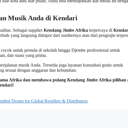
luar kota atau luar pulau. Anda bisa mendapatkan alat musik ini deng
an Musik Anda di Kendari
litas. Sebagai supplier
Kendang Jimbe Afrika
terpercaya di
Kendar
baik yang langsung diimpor dari sumbernya atau dari pengrajin terper
 cocok untuk pemula di sekolah hingga Djembe professional untuk
aan, dan suara yang prima.
erjalanan musik Anda. Tersedia juga layanan konsultasi gratis untuk
ng sesuai dengan anggaran dan kebutuhan.
irama Afrika dan membawa pulang Kendang Jimbe Afrika pilihan
endari!
fted Drums for Global Resellers & Distributors