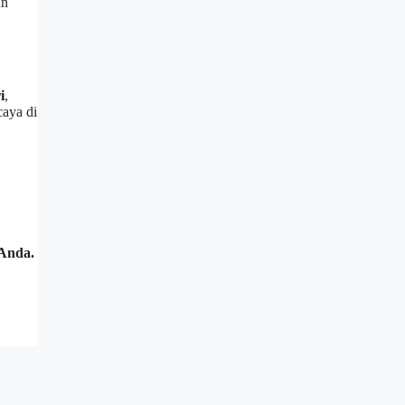
an
i
,
caya di
 Anda.