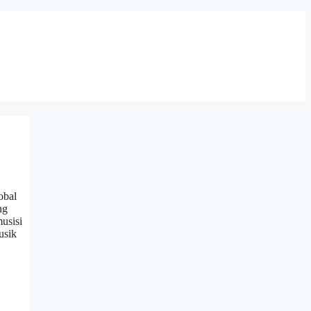
obal
ng
usisi
usik