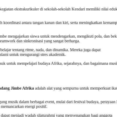
giatan ekstrakurikuler di sekolah-sekolah Kendari memiliki nilai eduk
koordinasi antara tangan kanan dan kiri, serta meningkatkan kemam
be mengajarkan siswa untuk mendengarkan, mengikuti pola, dan bek
teamwork dan sinkronisasi yang sangat berharga.
elajar tentang ritme, nada, dan dinamika. Mereka juga dapat
alami untuk mengurangi stres akademik.
uk untuk mempelajari budaya Afrika, sejarahnya, dan bagaimana mus
dang Jimbe Afrika
adalah alat yang sempurna untuk memperkuat ika
ng musik dalam berbagai event, mulai dari festival budaya, perayaan 
 memancarkan energi positif.
n dapat menjadi wadah silaturahmi yang menyenangkan bagi anggota