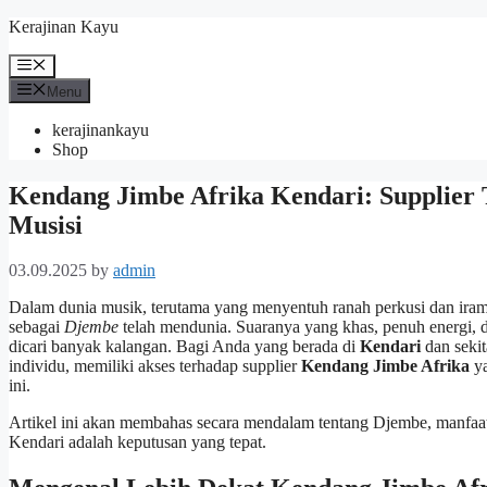
Skip
Kerajinan Kayu
to
content
Menu
Menu
kerajinankayu
Shop
Kendang Jimbe Afrika Kendari: Supplier 
Musisi
03.09.2025
by
admin
Dalam dunia musik, terutama yang menyentuh ranah perkusi dan iram
sebagai
Djembe
telah mendunia. Suaranya yang khas, penuh energi
dicari banyak kalangan. Bagi Anda yang berada di
Kendari
dan sekit
individu, memiliki akses terhadap supplier
Kendang Jimbe Afrika
ya
ini.
Artikel ini akan membahas secara mendalam tentang Djembe, manfaat
Kendari adalah keputusan yang tepat.