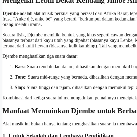
Mengenal Lebih Dekat Kendang Jimbe Afr
Djembe
adalah alat musik perkusi yang berasal dari Afrika Barat, te
frasa “Anke djé, anke bé” yang berarti “berkumpul dalam kedamaian”.
orang melalui irama.
Secara fisik, Djembe memiliki bentuk yang khas seperti cawan deng
biasanya terbuat dari kayu utuh yang dipahat (biasanya kayu Lenke, 
terbuat dari kulit hewan (biasanya kulit kambing). Tali yang membe
Djembe menghasilkan tiga suara dasar:
Bass:
Suara rendah dan dalam, dihasilkan dengan memukul bag
Tone:
Suara mid-range yang bernada, dihasilkan dengan memukul
Slap:
Suara tinggi dan tajam, dihasilkan dengan memukul tepi
Kombinasi dari ketiga suara ini memungkinkan pemainnya menciptaka
Manfaat Memainkan Djembe untuk Berbag
Alat musik ini bukan hanya tentang menghasilkan suara; ia membawa 
1. Untuk Sekolah dan Lembaga Pendidikan