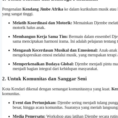
Pengenalan
Kendang Jimbe Afrika
ke dalam kurikulum musik atau ke
yang sangat tinggi.
Melatih Koordinasi dan Motorik:
Memainkan Djembe melatih 
motorik halus anak.
Membangun Kerja Sama Tim:
Bermain dalam ensembel Djem
sama menciptakan harmoni irama. Ini adalah pelajaran tentang 
Mengasah Kecerdasan Musikal dan Emosional:
Anak-anak b
mengekspresikan emosi melalui musik, yang merupakan terapi 
Memperkenalkan Budaya Global:
Djembe menjadi pintu mas
menjadi bagian integral dari kehidupan masyarakat.
2. Untuk Komunitas dan Sanggar Seni
Kota Kendari dikenal dengan semangat komunitasnya yang kuat.
Ken
komunitas.
Event dan Pertunjukan:
Djembe sering menjadi tulang punggu
besar, hingga acara komunitas. Suaranya yang meriah langsung
Media Pemersatu:
Workshop atau latihan Djembe secara ruti