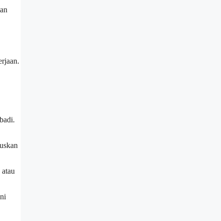
tan
erjaan.
badi.
tuskan
 atau
ni