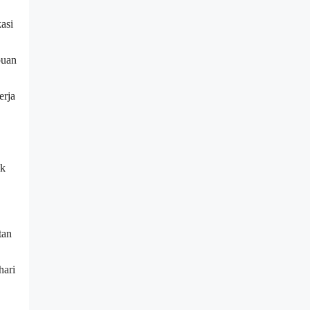
asi
puan
erja
ik
tan
hari