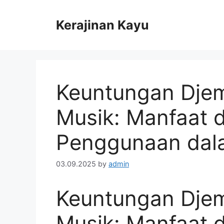
Skip
to
Kerajinan Kayu
content
Keuntungan Djem
Musik: Manfaat 
Penggunaan dal
03.09.2025
by
admin
Keuntungan Djem
Musik: Manfaat 