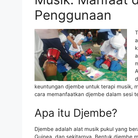
Penggunaan
T
a
k
a
m
A
d
keuntungan djembe untuk terapi musik, m
cara memanfaatkan djembe dalam sesi te
Apa itu Djembe?
Djembe adalah alat musik pukul yang bera
Guinea, dan sekitarnya. Bentuk djembe 