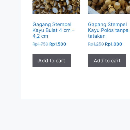
Gagang Stempel
Gagang Stempel
Kayu Bulat 4 cm –
Kayu Polos tanpa
4,2 cm
tatakan
Original
Current
Original
Cur
Rp
1.750
Rp
1.500
Rp
1.250
Rp
1.000
price
price
price
pric
was:
is:
was:
is:
Add to cart
Add to cart
Rp1.750.
Rp1.500.
Rp1.250.
Rp1