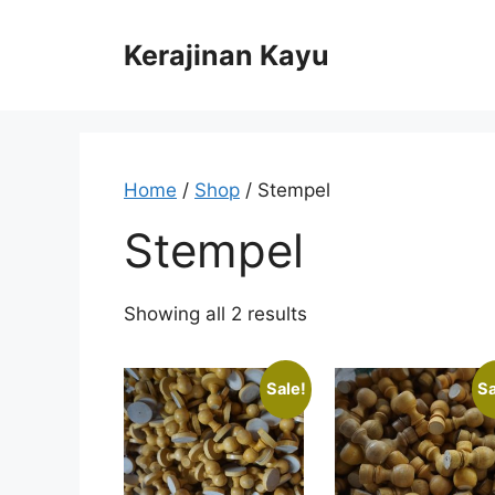
Skip
to
Kerajinan Kayu
content
Home
/
Shop
/ Stempel
Stempel
Showing all 2 results
Sale!
Sa