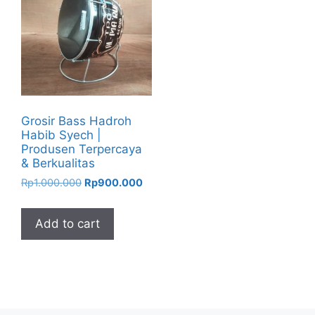
Grosir Bass Hadroh
Habib Syech |
Produsen Terpercaya
& Berkualitas
Original
Current
Rp
1.000.000
Rp
900.000
price
price
was:
is:
Add to cart
Rp1.000.000.
Rp900.000.