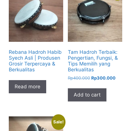
Rebana Hadroh Habib
Tam Hadroh Terbaik:
Syech Asli | Produsen
Pengertian, Fungsi, &
Grosir Terpercaya &
Tips Memilih yang
Berkualitas
Berkualitas
Original
Current
Rp
400.000
Rp
300.000
price
price
Read more
was:
is:
Add to cart
Rp400.000.
Rp300.
Sale!