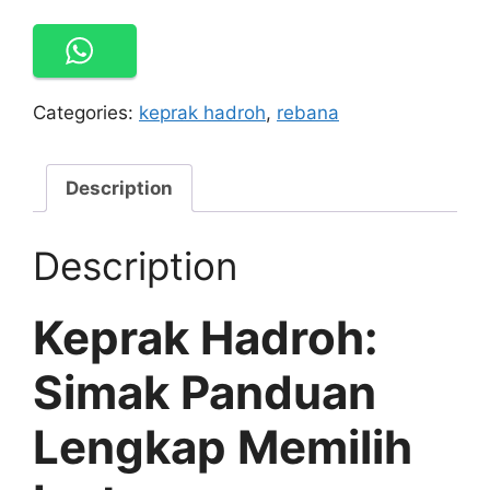
Terbaik:
Fungsi,
Jenis,
&
Tips
Categories:
keprak hadroh
,
rebana
Memilih
Produsen
Description
Berkualitas
quantity
Description
Keprak Hadroh:
Simak Panduan
Lengkap Memilih