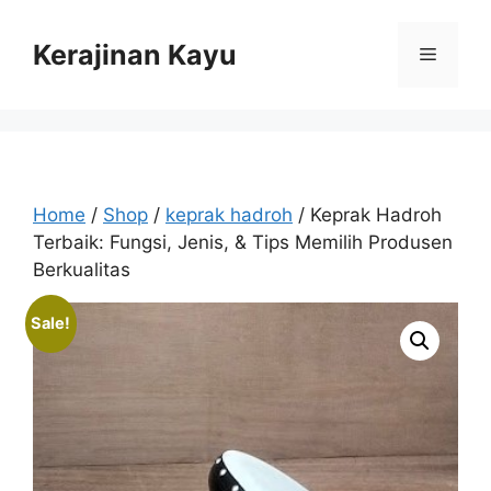
Skip
to
Kerajinan Kayu
Menu
content
Home
/
Shop
/
keprak hadroh
/ Keprak Hadroh
Terbaik: Fungsi, Jenis, & Tips Memilih Produsen
Berkualitas
Sale!