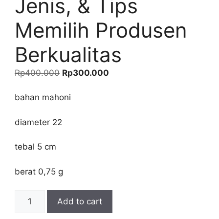
Jenis, & Tips
Memilih Produsen
Berkualitas
Original
Current
Rp
400.000
Rp
300.000
price
price
was:
is:
bahan mahoni
Rp400.000.
Rp300.000.
diameter 22
tebal 5 cm
berat 0,75 g
Keprak
Add to cart
Hadroh