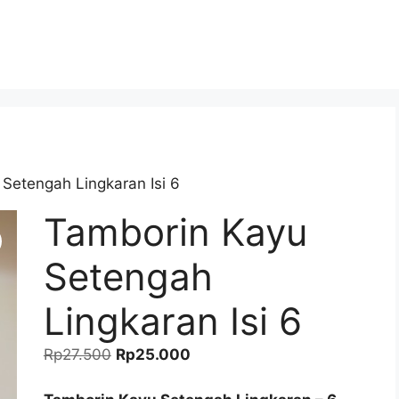
Setengah Lingkaran Isi 6
Tamborin Kayu
Setengah
Lingkaran Isi 6
Original
Current
Rp
27.500
Rp
25.000
price
price
was:
is: