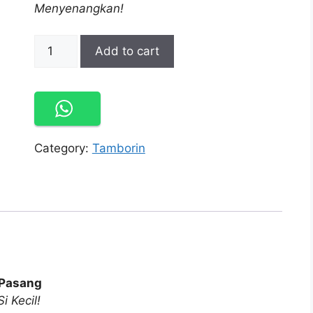
Menyenangkan!
Tamborin
Add to cart
Kayu
Setengah
Lingkaran
Isi
6
quantity
Category:
Tamborin
 Pasang
i Kecil!