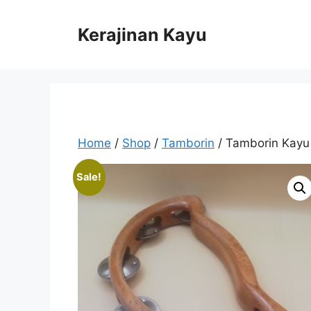
Skip
to
Kerajinan Kayu
content
Home
/
Shop
/
Tamborin
/ Tamborin Kayu 
Sale!