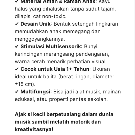
✔
Material Aman & Ramah Anak
: Kayu
halus yang dihaluskan tanpa sudut tajam,
dilapisi cat non-toxic.
✔
Desain Unik
: Bentuk setengah lingkaran
memudahkan anak memegang dan
menggoyangkannya.
✔
Stimulasi Multisensorik
: Bunyi
kerincingan merangsang pendengaran,
warna cerah menarik perhatian visual.
✔
Cocok untuk Usia 1+ Tahun
: Ukuran
ideal untuk balita (berat ringan, diameter
±15 cm).
✔
Multifungsi
: Bisa jadi alat musik, mainan
edukasi, atau properti pentas sekolah.
Ajak si kecil berpetualang dalam dunia
musik sambil melatih motorik dan
kreativitasnya!