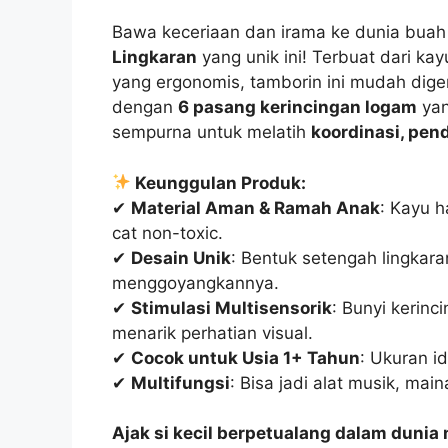
Bawa keceriaan dan irama ke dunia bua
Lingkaran
yang unik ini! Terbuat dari ka
yang ergonomis, tamborin ini mudah digen
dengan
6 pasang kerincingan logam
yan
sempurna untuk melatih
koordinasi, pen
Keunggulan Produk:
✔
Material Aman & Ramah Anak
: Kayu h
cat non-toxic.
✔
Desain Unik
: Bentuk setengah lingk
menggoyangkannya.
✔
Stimulasi Multisensorik
: Bunyi kerin
menarik perhatian visual.
✔
Cocok untuk Usia 1+ Tahun
: Ukuran id
✔
Multifungsi
: Bisa jadi alat musik, mai
Ajak si kecil berpetualang dalam dunia