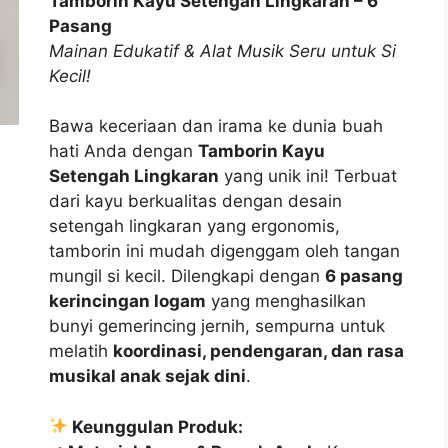
Tamborin Kayu Setengah Lingkaran – 6
Rp27.500.
Rp25.000.
Pasang
Mainan Edukatif & Alat Musik Seru untuk Si
Kecil!
Bawa keceriaan dan irama ke dunia buah
hati Anda dengan
Tamborin Kayu
Setengah Lingkaran
yang unik ini! Terbuat
dari kayu berkualitas dengan desain
setengah lingkaran yang ergonomis,
tamborin ini mudah digenggam oleh tangan
mungil si kecil. Dilengkapi dengan
6 pasang
kerincingan logam
yang menghasilkan
bunyi gemerincing jernih, sempurna untuk
melatih
koordinasi, pendengaran, dan rasa
musikal anak sejak dini
.
Keunggulan Produk: