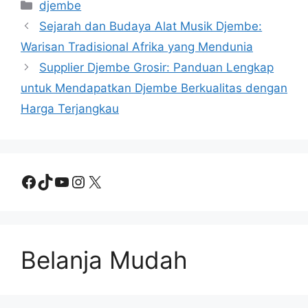
Categories
djembe
Sejarah dan Budaya Alat Musik Djembe:
Warisan Tradisional Afrika yang Mendunia
Supplier Djembe Grosir: Panduan Lengkap
untuk Mendapatkan Djembe Berkualitas dengan
Harga Terjangkau
Facebook
TikTok
YouTube
Instagram
X
Belanja Mudah