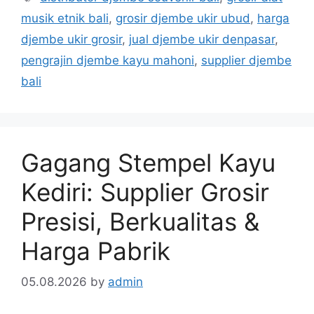
musik etnik bali
,
grosir djembe ukir ubud
,
harga
djembe ukir grosir
,
jual djembe ukir denpasar
,
pengrajin djembe kayu mahoni
,
supplier djembe
bali
Gagang Stempel Kayu
Kediri: Supplier Grosir
Presisi, Berkualitas &
Harga Pabrik
05.08.2026
by
admin