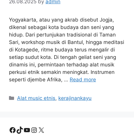
26.08.2025
by
admin
Yogyakarta, atau yang akrab disebut Jogja,
dikenal sebagai kota budaya dan seni yang
hidup. Dari pertunjukan tradisional di Taman
Sari, workshop musik di Bantul, hingga meditasi
di Kotagede, ritme budaya terus mengalir di
setiap sudut kota. Di tengah geliat seni yang
dinamis ini, permintaan terhadap alat musik
perkusi etnik semakin meningkat. Instrumen
seperti djembe Afrika, …
Read more
Categories
Alat music etnis
,
kerajinankayu
Facebook
TikTok
YouTube
Instagram
X