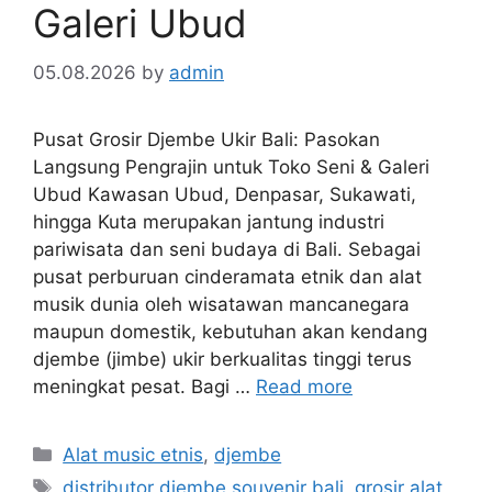
Galeri Ubud
05.08.2026
by
admin
Pusat Grosir Djembe Ukir Bali: Pasokan
Langsung Pengrajin untuk Toko Seni & Galeri
Ubud Kawasan Ubud, Denpasar, Sukawati,
hingga Kuta merupakan jantung industri
pariwisata dan seni budaya di Bali. Sebagai
pusat perburuan cinderamata etnik dan alat
musik dunia oleh wisatawan mancanegara
maupun domestik, kebutuhan akan kendang
djembe (jimbe) ukir berkualitas tinggi terus
meningkat pesat. Bagi …
Read more
Categories
Alat music etnis
,
djembe
Tags
distributor djembe souvenir bali
,
grosir alat