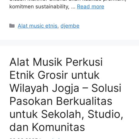
komitmen sustainability, …
Read more
Categories
Alat music etnis
,
djembe
Alat Musik Perkusi
Etnik Grosir untuk
Wilayah Jogja – Solusi
Pasokan Berkualitas
untuk Sekolah, Studio,
dan Komunitas