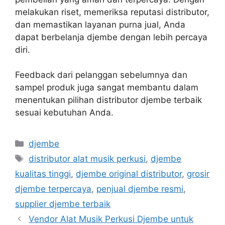
melakukan riset, memeriksa reputasi distributor,
dan memastikan layanan purna jual, Anda
dapat berbelanja djembe dengan lebih percaya
diri.
Feedback dari pelanggan sebelumnya dan
sampel produk juga sangat membantu dalam
menentukan pilihan distributor djembe terbaik
sesuai kebutuhan Anda.
Categories
djembe
Tags
distributor alat musik perkusi
,
djembe
kualitas tinggi
,
djembe original distributor
,
grosir
djembe terpercaya
,
penjual djembe resmi
,
supplier djembe terbaik
Vendor Alat Musik Perkusi Djembe untuk