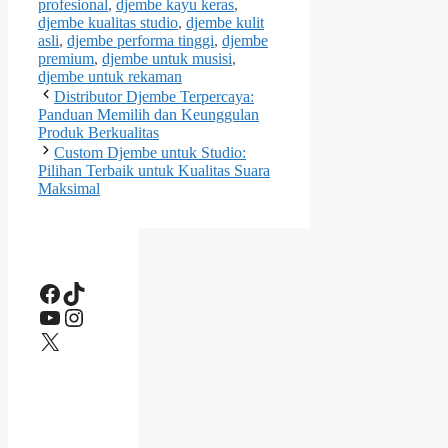
profesional
,
djembe kayu keras
,
djembe kualitas studio
,
djembe kulit
asli
,
djembe performa tinggi
,
djembe
premium
,
djembe untuk musisi
,
djembe untuk rekaman
Distributor Djembe Terpercaya:
Panduan Memilih dan Keunggulan
Produk Berkualitas
Custom Djembe untuk Studio:
Pilihan Terbaik untuk Kualitas Suara
Maksimal
Facebook
TikTok
YouTube
Instagram
X