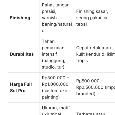
Pahat tangan
presisi,
Finishing kasar,
Finishing
varnish
sering pakai cat
bening/natural
tebal
oil
Tahan
pemakaian
Cepat retak atau
Durabilitas
intensif
kulit kendur di ikli
(panggung,
tropis
studio, tur)
Rp300.000 –
Rp500.000 –
Harga Full
Rp1.000.000
Rp2.500.000 (imp
Set Pro
(custom ukir +
branded)
painting)
Ukuran, motif
ukir tribal,
Terbatas atau