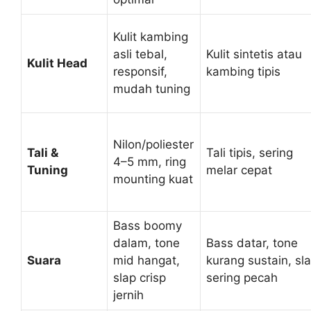
Kulit kambing
asli tebal,
Kulit sintetis atau
Kulit Head
responsif,
kambing tipis
mudah tuning
Nilon/poliester
Tali &
Tali tipis, sering
4–5 mm, ring
Tuning
melar cepat
mounting kuat
Bass boomy
dalam, tone
Bass datar, tone
Suara
mid hangat,
kurang sustain, sl
slap crisp
sering pecah
jernih