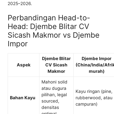
2025–2026.
Perbandingan Head-to-
Head: Djembe Blitar CV
Sicash Makmor vs Djembe
Impor
Djembe Blitar
Djembe Impor
Aspek
CV Sicash
(China/India/Afri
Makmor
murah)
Mahoni solid
atau dugura
Kayu ringan (pine,
pilihan, legal
Bahan Kayu
rubberwood, atau
sourced,
campuran)
densitas
optimal