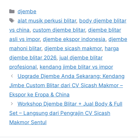
Categories
djembe
Tags
alat musik perkusi blitar
,
body djembe blitar
vs china
,
custom djembe blitar
,
djembe blitar
asli vs impor
,
djembe ekspor indonesia
,
djembe
mahoni blitar
,
djembe sicash makmor
,
harga
djembe blitar 2026
,
jual djembe blitar
profesional
,
kendang jimbe blitar vs impor
Upgrade Djembe Anda Sekarang: Kendang
Jimbe Custom Blitar dari CV Sicash Makmor –
Ekspor ke Eropa & China
Workshop Djembe Blitar + Jual Body & Full
Set – Langsung dari Pengrajin CV Sicash
Makmor Sentul