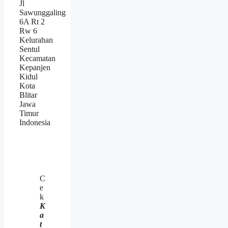
Jl
Sawunggaling
6A Rt 2
Rw 6
Kelurahan
Sentul
Kecamatan
Kepanjen
Kidul
Kota
Blitar
Jawa
Timur
Indonesia
C
e
k
K
a
t