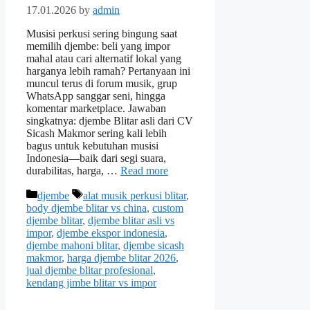
17.01.2026
by
admin
Musisi perkusi sering bingung saat
memilih djembe: beli yang impor
mahal atau cari alternatif lokal yang
harganya lebih ramah? Pertanyaan ini
muncul terus di forum musik, grup
WhatsApp sanggar seni, hingga
komentar marketplace. Jawaban
singkatnya: djembe Blitar asli dari CV
Sicash Makmor sering kali lebih
bagus untuk kebutuhan musisi
Indonesia—baik dari segi suara,
durabilitas, harga, …
Read more
Categories
Tags
djembe
alat musik perkusi blitar
,
body djembe blitar vs china
,
custom
djembe blitar
,
djembe blitar asli vs
impor
,
djembe ekspor indonesia
,
djembe mahoni blitar
,
djembe sicash
makmor
,
harga djembe blitar 2026
,
jual djembe blitar profesional
,
kendang jimbe blitar vs impor