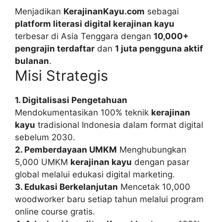
Menjadikan
KerajinanKayu.com
sebagai
platform literasi digital kerajinan kayu
terbesar di Asia Tenggara dengan
10,000+
pengrajin terdaftar
dan
1 juta pengguna aktif
bulanan
.
Misi Strategis
1. Digitalisasi Pengetahuan
Mendokumentasikan 100% teknik
kerajinan
kayu
tradisional Indonesia dalam format digital
sebelum 2030.
2. Pemberdayaan UMKM
Menghubungkan
5,000 UMKM
kerajinan kayu
dengan pasar
global melalui edukasi digital marketing.
3. Edukasi Berkelanjutan
Mencetak 10,000
woodworker baru setiap tahun melalui program
online course gratis.