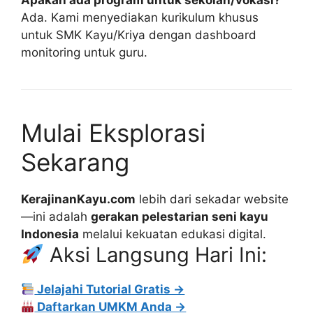
Apakah ada program untuk sekolah/vokasi?
Ada. Kami menyediakan kurikulum khusus
untuk SMK Kayu/Kriya dengan dashboard
monitoring untuk guru.
Mulai Eksplorasi
Sekarang
KerajinanKayu.com
lebih dari sekadar website
—ini adalah
gerakan pelestarian seni kayu
Indonesia
melalui kekuatan edukasi digital.
Aksi Langsung Hari Ini:
Jelajahi Tutorial Gratis →
Daftarkan UMKM Anda →