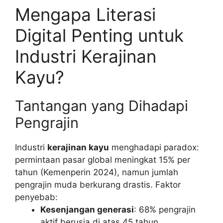
Mengapa Literasi
Digital Penting untuk
Industri Kerajinan
Kayu?
Tantangan yang Dihadapi
Pengrajin
Industri
kerajinan kayu
menghadapi paradox:
permintaan pasar global meningkat 15% per
tahun (Kemenperin 2024), namun jumlah
pengrajin muda berkurang drastis. Faktor
penyebab:
Kesenjangan generasi
: 68% pengrajin
aktif berusia di atas 45 tahun