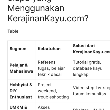
Menggunakan
KerajinanKayu.com?
Table
Solusi dari
Segmen
Kebutuhan
KerajinanKayu.c
Referensi
Tutorial gratis,
Pelajar &
tugas, belajar
database kayu
Mahasiswa
teknik dasar
lengkap
Hobbyist &
Project
Video step-by-ste
DIY
weekend,
forum komunitas
Enthusiast
troubleshooting
UMKM &
Akses