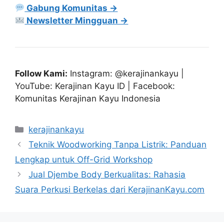
Gabung Komunitas →
Newsletter Mingguan →
Follow Kami:
Instagram: @kerajinankayu |
YouTube: Kerajinan Kayu ID | Facebook:
Komunitas Kerajinan Kayu Indonesia
Categories
kerajinankayu
Teknik Woodworking Tanpa Listrik: Panduan
Lengkap untuk Off-Grid Workshop
Jual Djembe Body Berkualitas: Rahasia
Suara Perkusi Berkelas dari KerajinanKayu.com