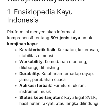
1. Ensiklopedia Kayu
Indonesia
Platform ini menyediakan informasi
komprehensif tentang
50+ jenis kayu
untuk
kerajinan kayu
:
Karakteristik fisik
: Kekuatan, kekerasan,
stabilitas dimensi
Workability
: Kemudahan dipotong,
dilubangi, difinishing
Durability
: Ketahanan terhadap rayap,
jamur, perubahan cuaca
Aplikasi terbaik
: Furniture, ukiran,
instrumen musik
Status keberlanjutan
: Kayu legal SVLK,
hasil hutan rakyat, atau langka dilindungi