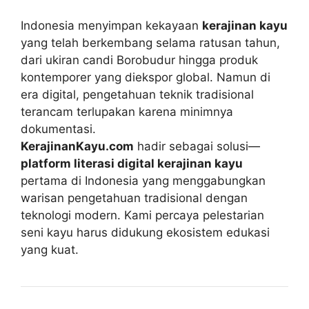
Indonesia menyimpan kekayaan
kerajinan kayu
yang telah berkembang selama ratusan tahun,
dari ukiran candi Borobudur hingga produk
kontemporer yang diekspor global. Namun di
era digital, pengetahuan teknik tradisional
terancam terlupakan karena minimnya
dokumentasi.
KerajinanKayu.com
hadir sebagai solusi—
platform literasi digital kerajinan kayu
pertama di Indonesia yang menggabungkan
warisan pengetahuan tradisional dengan
teknologi modern. Kami percaya pelestarian
seni kayu harus didukung ekosistem edukasi
yang kuat.