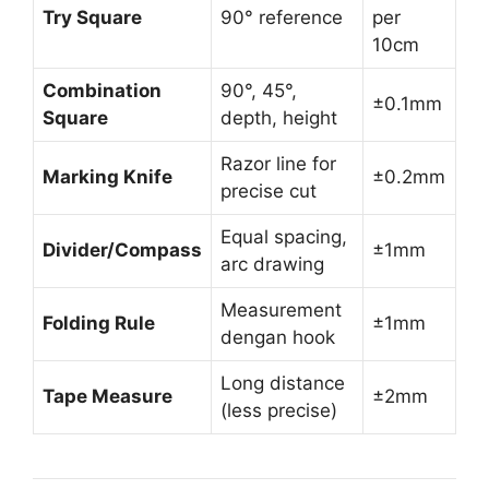
Try Square
90° reference
per
10cm
Combination
90°, 45°,
±0.1mm
Square
depth, height
Razor line for
Marking Knife
±0.2mm
precise cut
Equal spacing,
Divider/Compass
±1mm
arc drawing
Measurement
Folding Rule
±1mm
dengan hook
Long distance
Tape Measure
±2mm
(less precise)