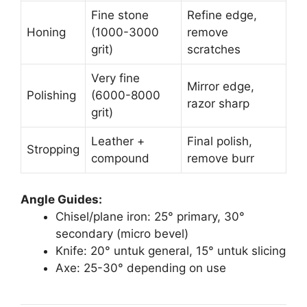
Fine stone
Refine edge,
Honing
(1000-3000
remove
grit)
scratches
Very fine
Mirror edge,
Polishing
(6000-8000
razor sharp
grit)
Leather +
Final polish,
Stropping
compound
remove burr
Angle Guides:
Chisel/plane iron: 25° primary, 30°
secondary (micro bevel)
Knife: 20° untuk general, 15° untuk slicing
Axe: 25-30° depending on use