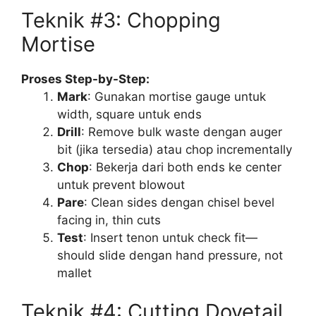
Teknik #3: Chopping
Mortise
Proses Step-by-Step:
Mark
: Gunakan mortise gauge untuk
width, square untuk ends
Drill
: Remove bulk waste dengan auger
bit (jika tersedia) atau chop incrementally
Chop
: Bekerja dari both ends ke center
untuk prevent blowout
Pare
: Clean sides dengan chisel bevel
facing in, thin cuts
Test
: Insert tenon untuk check fit—
should slide dengan hand pressure, not
mallet
Teknik #4: Cutting Dovetail