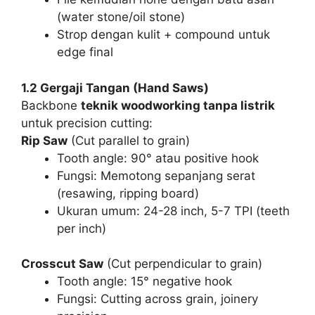
(water stone/oil stone)
Strop dengan kulit + compound untuk
edge final
1.2 Gergaji Tangan (Hand Saws)
Backbone
teknik woodworking tanpa listrik
untuk precision cutting:
Rip Saw
(Cut parallel to grain)
Tooth angle: 90° atau positive hook
Fungsi: Memotong sepanjang serat
(resawing, ripping board)
Ukuran umum: 24-28 inch, 5-7 TPI (teeth
per inch)
Crosscut Saw
(Cut perpendicular to grain)
Tooth angle: 15° negative hook
Fungsi: Cutting across grain, joinery