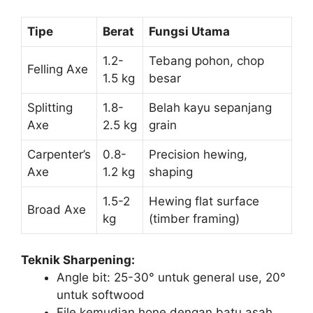
Tipe
Berat
Fungsi Utama
1.2-
Tebang pohon, chop
Felling Axe
1.5 kg
besar
Splitting
1.8-
Belah kayu sepanjang
Axe
2.5 kg
grain
Carpenter’s
0.8-
Precision hewing,
Axe
1.2 kg
shaping
1.5-2
Hewing flat surface
Broad Axe
kg
(timber framing)
Teknik Sharpening:
Angle bit: 25-30° untuk general use, 20°
untuk softwood
File kemudian hone dengan batu asah