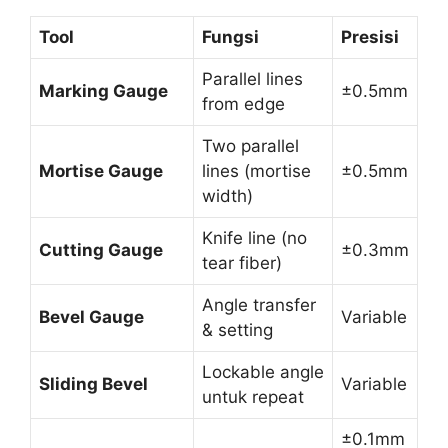
Tool
Fungsi
Presisi
Parallel lines
Marking Gauge
±0.5mm
from edge
Two parallel
Mortise Gauge
lines (mortise
±0.5mm
width)
Knife line (no
Cutting Gauge
±0.3mm
tear fiber)
Angle transfer
Bevel Gauge
Variable
& setting
Lockable angle
Sliding Bevel
Variable
untuk repeat
±0.1mm