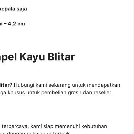
kepala saja
m – 4,2 cm
el Kayu Blitar
itar
? Hubungi kami sekarang untuk mendapatkan
a khusus untuk pembelian grosir dan reseller.
r
terpercaya, kami siap memenuhi kebutuhan
as dengan pelayanan terbaik.