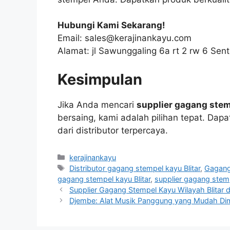
Hubungi Kami Sekarang!
Email: sales@kerajinankayu.com
Alamat: jl Sawunggaling 6a rt 2 rw 6 Sentu
Kesimpulan
Jika Anda mencari
supplier gagang stem
bersaing, kami adalah pilihan tepat. Dap
dari distributor terpercaya.
Categories
kerajinankayu
Tags
Distributor gagang stempel kayu Blitar
,
Gagang 
gagang stempel kayu Blitar
,
supplier gagang stemp
Supplier Gagang Stempel Kayu Wilayah Blitar 
Djembe: Alat Musik Panggung yang Mudah Dim