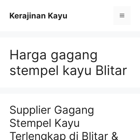
Skip
to
Kerajinan Kayu
Menu
content
Harga gagang
stempel kayu Blitar
Supplier Gagang
Stempel Kayu
Terlengkap di Blitar &