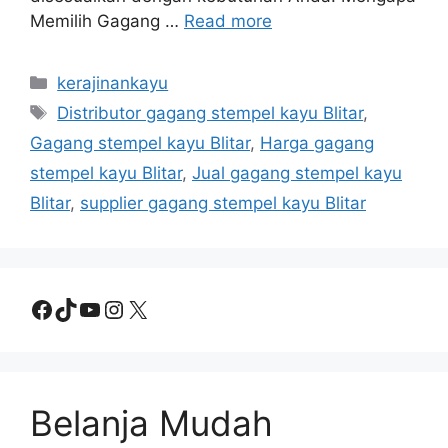
Memilih Gagang …
Read more
Categories
kerajinankayu
Tags
Distributor gagang stempel kayu Blitar
,
Gagang stempel kayu Blitar
,
Harga gagang
stempel kayu Blitar
,
Jual gagang stempel kayu
Blitar
,
supplier gagang stempel kayu Blitar
Facebook
TikTok
YouTube
Instagram
X
Belanja Mudah