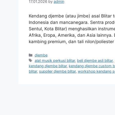
17.01.2026
by
admin
Kendang djembe (atau jimbe) asal Blitar t
Indonesia dan mancanegara. Sentra prod
Sentul, Kota Blitar) menghasilkan instrum
Afrika, Eropa, Amerika, dan Asia lainnya
kambing premium, dan tali nilon/poliest
Categories
djembe
Tags
alat musik perkusi blitar
,
beli djembe asli blitar
,
kendang djembe blitar
,
kendang djembe custom bl
blitar
,
supplier djembe blitar
,
workshop kendang sen