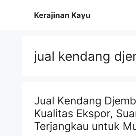
Skip
to
Kerajinan Kayu
content
jual kendang dje
Jual Kendang Djembe 
Kualitas Ekspor, Su
Terjangkau untuk Mu