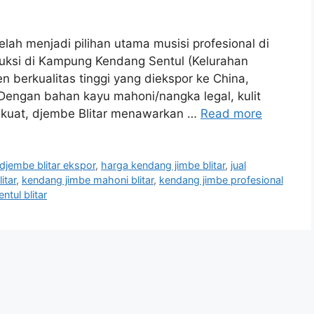
elah menjadi pilihan utama musisi profesional di
uksi di Kampung Kendang Sentul (Kelurahan
en berkualitas tinggi yang diekspor ke China,
. Dengan bahan kayu mahoni/nangka legal, kulit
er kuat, djembe Blitar menawarkan …
Read more
djembe blitar ekspor
,
harga kendang jimbe blitar
,
jual
itar
,
kendang jimbe mahoni blitar
,
kendang jimbe profesional
tul blitar