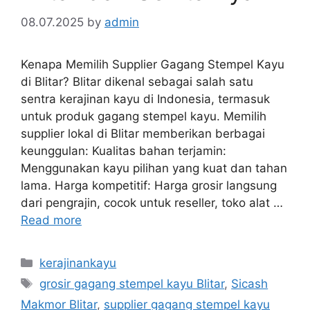
08.07.2025
by
admin
Kenapa Memilih Supplier Gagang Stempel Kayu
di Blitar? Blitar dikenal sebagai salah satu
sentra kerajinan kayu di Indonesia, termasuk
untuk produk gagang stempel kayu. Memilih
supplier lokal di Blitar memberikan berbagai
keunggulan: Kualitas bahan terjamin:
Menggunakan kayu pilihan yang kuat dan tahan
lama. Harga kompetitif: Harga grosir langsung
dari pengrajin, cocok untuk reseller, toko alat …
Read more
Categories
kerajinankayu
Tags
grosir gagang stempel kayu Blitar
,
Sicash
Makmor Blitar
,
supplier gagang stempel kayu