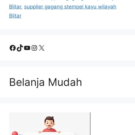
Blitar
,
supplier gagang stempel kayu wilayah
Blitar
Facebook
TikTok
YouTube
Instagram
X
Belanja Mudah