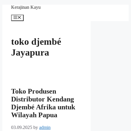
Skip
Kerajinan Kayu
to
content
Menu
toko djembé
Jayapura
Toko Produsen
Distributor Kendang
Djembé Afrika untuk
Wilayah Papua
03.09.2025
by
admin