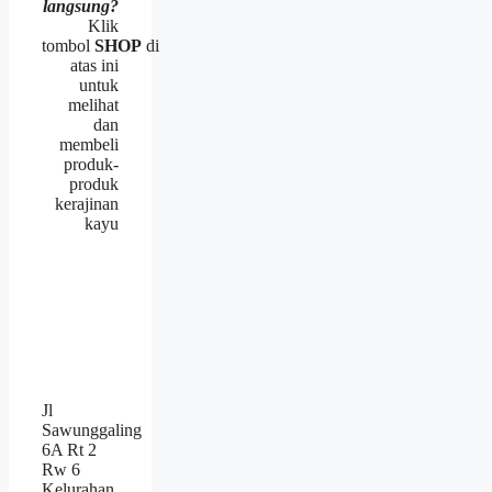
langsung?
Klik
tombol
SHOP
di
atas ini
untuk
melihat
dan
membeli
produk-
produk
kerajinan
kayu
Jl
Sawunggaling
6A Rt 2
Rw 6
Kelurahan