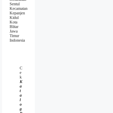
Sentul
Kecamatan
Kepanjen
Kidul
Kota
Blitar
Jawa
Timur
Indonesia
C
e
k
K
a
t
a
l
o
g