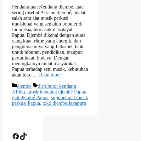
Pendahuluan Kendang djembé, atau
sering disebut African djembé, adalah
salah satu alat musik perkusi
tradisional yang semakin populer di
Indonesia, termasuk di wilayah
Papua. Djembé dikenal dengan suara
yang kuat, ritme yang energik, dan
penggunaannya yang fleksibel, baik
untuk hiburan, pendidikan, maupun
pertunjukan budaya. Dengan
meningkatnya minat masyarakat
Papua terhadap seni musik, kebutuhan
akan toko …
Read more
Categories
Tags
djembe
distributor kendang
Afrika
,
grosir kendang djembé Papua
,
jual djembé Papua
,
supplier alat musik
perkusi Papua
,
toko djembé Jayapura
Facebook
TikTok