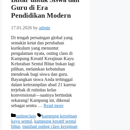
Guru di Era
Pendidikan Modern
17.01.2026
by
admin
Di tengah persaingan global yang
semakin ketat dan perubahan
kurikulum yang menuntut
pengalaman nyata, outing class di
Kampung Kreatif Kerajinan Kayu
Kelurahan Sentul Blitar bukan lagi
pilihan, melainkan kebutuhan
mendesak bagi siswa dan guru.
Bayangkan siswa Anda tertinggal
dalam keterampilan abad 21 karena
terjebak di rutinitas kelas
konvensional—saatnya bertindak
sekarang! Kampung ini, dikenal
sebagai sentra …
Read more
Categories
Tags
outingclass
kampung kerajinan
kayu sentul
,
kampung kreatif sentul
blitar
,
manfaat outing class kerajinan