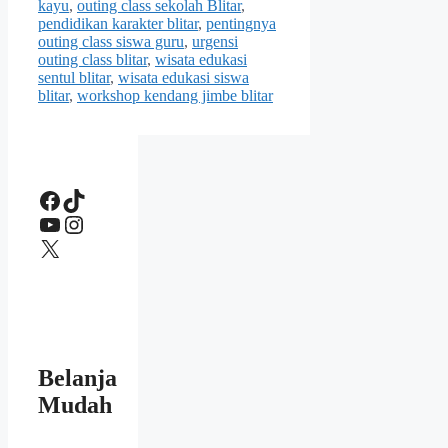
kayu
,
outing class sekolah Blitar
,
pendidikan karakter blitar
,
pentingnya
outing class siswa guru
,
urgensi
outing class blitar
,
wisata edukasi
sentul blitar
,
wisata edukasi siswa
blitar
,
workshop kendang jimbe blitar
Facebook
TikTok
YouTube
Instagram
X
Belanja
Mudah