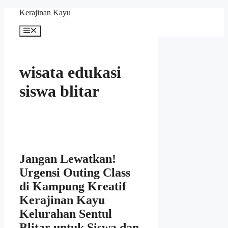
Skip
Kerajinan Kayu
to
content
Menu
wisata edukasi
siswa blitar
Jangan Lewatkan!
Urgensi Outing Class
di Kampung Kreatif
Kerajinan Kayu
Kelurahan Sentul
Blitar untuk Siswa dan