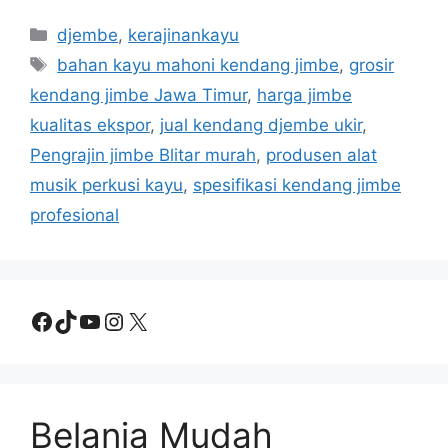
Categories
djembe
,
kerajinankayu
Tags
bahan kayu mahoni kendang jimbe
,
grosir
kendang jimbe Jawa Timur
,
harga jimbe
kualitas ekspor
,
jual kendang djembe ukir
,
Pengrajin jimbe Blitar murah
,
produsen alat
musik perkusi kayu
,
spesifikasi kendang jimbe
profesional
Facebook
TikTok
YouTube
Instagram
X
Belanja Mudah