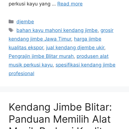
perkusi kayu yang …
Read more
Categories
djembe
Tags
bahan kayu mahoni kendang jimbe
,
grosir
kendang jimbe Jawa Timur
,
harga jimbe
kualitas ekspor
,
jual kendang djembe ukir
,
Pengrajin jimbe Blitar murah
,
produsen alat
musik perkusi kayu
,
spesifikasi kendang jimbe
profesional
Kendang Jimbe Blitar:
Panduan Memilih Alat