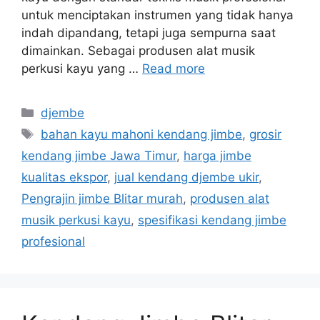
untuk menciptakan instrumen yang tidak hanya
indah dipandang, tetapi juga sempurna saat
dimainkan. Sebagai produsen alat musik
perkusi kayu yang …
Read more
Categories
djembe
Tags
bahan kayu mahoni kendang jimbe
,
grosir
kendang jimbe Jawa Timur
,
harga jimbe
kualitas ekspor
,
jual kendang djembe ukir
,
Pengrajin jimbe Blitar murah
,
produsen alat
musik perkusi kayu
,
spesifikasi kendang jimbe
profesional