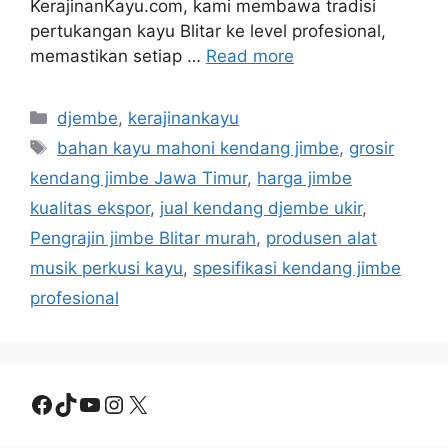
KerajinanKayu.com, kami membawa tradisi
pertukangan kayu Blitar ke level profesional,
memastikan setiap …
Read more
Categories
djembe
,
kerajinankayu
Tags
bahan kayu mahoni kendang jimbe
,
grosir
kendang jimbe Jawa Timur
,
harga jimbe
kualitas ekspor
,
jual kendang djembe ukir
,
Pengrajin jimbe Blitar murah
,
produsen alat
musik perkusi kayu
,
spesifikasi kendang jimbe
profesional
Facebook
TikTok
YouTube
Instagram
X