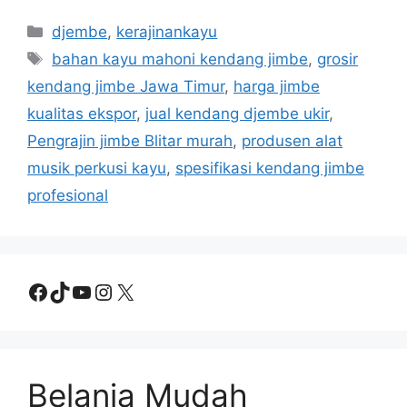
Categories
djembe
,
kerajinankayu
Tags
bahan kayu mahoni kendang jimbe
,
grosir
kendang jimbe Jawa Timur
,
harga jimbe
kualitas ekspor
,
jual kendang djembe ukir
,
Pengrajin jimbe Blitar murah
,
produsen alat
musik perkusi kayu
,
spesifikasi kendang jimbe
profesional
Facebook
TikTok
YouTube
Instagram
X
Belanja Mudah