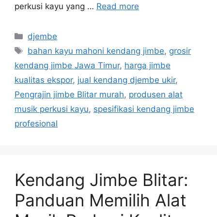
perkusi kayu yang …
Read more
Categories
djembe
Tags
bahan kayu mahoni kendang jimbe
,
grosir
kendang jimbe Jawa Timur
,
harga jimbe
kualitas ekspor
,
jual kendang djembe ukir
,
Pengrajin jimbe Blitar murah
,
produsen alat
musik perkusi kayu
,
spesifikasi kendang jimbe
profesional
Kendang Jimbe Blitar:
Panduan Memilih Alat