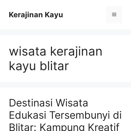
Skip
to
Kerajinan Kayu
Menu
content
wisata kerajinan
kayu blitar
Destinasi Wisata
Edukasi Tersembunyi di
Blitar: Kampung Kreatif