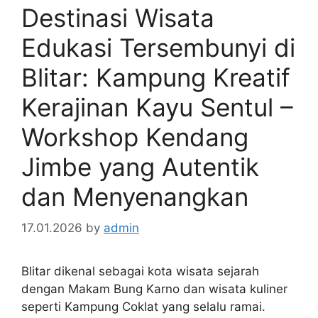
Destinasi Wisata
Edukasi Tersembunyi di
Blitar: Kampung Kreatif
Kerajinan Kayu Sentul –
Workshop Kendang
Jimbe yang Autentik
dan Menyenangkan
17.01.2026
by
admin
Blitar dikenal sebagai kota wisata sejarah
dengan Makam Bung Karno dan wisata kuliner
seperti Kampung Coklat yang selalu ramai.