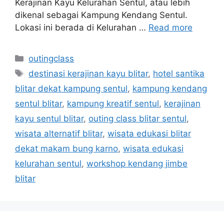
Kerajinan Kayu Kelurahan Sentul, atau lebih
dikenal sebagai Kampung Kendang Sentul.
Lokasi ini berada di Kelurahan …
Read more
Categories
outingclass
Tags
destinasi kerajinan kayu blitar
,
hotel santika
blitar dekat kampung sentul
,
kampung kendang
sentul blitar
,
kampung kreatif sentul
,
kerajinan
kayu sentul blitar
,
outing class blitar sentul
,
wisata alternatif blitar
,
wisata edukasi blitar
dekat makam bung karno
,
wisata edukasi
kelurahan sentul
,
workshop kendang jimbe
blitar