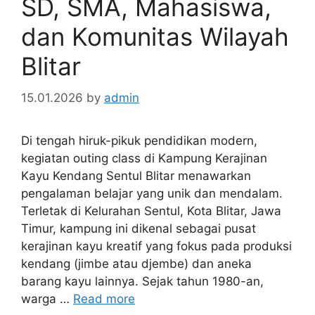
SD, SMA, Mahasiswa,
dan Komunitas Wilayah
Blitar
15.01.2026
by
admin
Di tengah hiruk-pikuk pendidikan modern,
kegiatan outing class di Kampung Kerajinan
Kayu Kendang Sentul Blitar menawarkan
pengalaman belajar yang unik dan mendalam.
Terletak di Kelurahan Sentul, Kota Blitar, Jawa
Timur, kampung ini dikenal sebagai pusat
kerajinan kayu kreatif yang fokus pada produksi
kendang (jimbe atau djembe) dan aneka
barang kayu lainnya. Sejak tahun 1980-an,
warga …
Read more