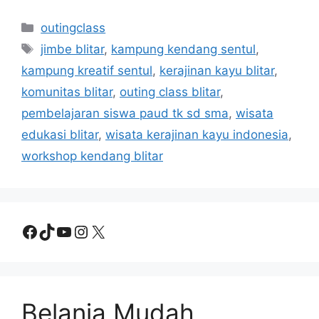
Categories
outingclass
Tags
jimbe blitar
,
kampung kendang sentul
,
kampung kreatif sentul
,
kerajinan kayu blitar
,
komunitas blitar
,
outing class blitar
,
pembelajaran siswa paud tk sd sma
,
wisata
edukasi blitar
,
wisata kerajinan kayu indonesia
,
workshop kendang blitar
Facebook
TikTok
YouTube
Instagram
X
Belanja Mudah