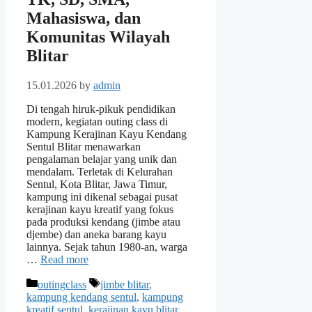
Mahasiswa, dan
Komunitas Wilayah
Blitar
15.01.2026
by
admin
Di tengah hiruk-pikuk pendidikan
modern, kegiatan outing class di
Kampung Kerajinan Kayu Kendang
Sentul Blitar menawarkan
pengalaman belajar yang unik dan
mendalam. Terletak di Kelurahan
Sentul, Kota Blitar, Jawa Timur,
kampung ini dikenal sebagai pusat
kerajinan kayu kreatif yang fokus
pada produksi kendang (jimbe atau
djembe) dan aneka barang kayu
lainnya. Sejak tahun 1980-an, warga
…
Read more
Categories
Tags
outingclass
jimbe blitar
,
kampung kendang sentul
,
kampung
kreatif sentul
,
kerajinan kayu blitar
,