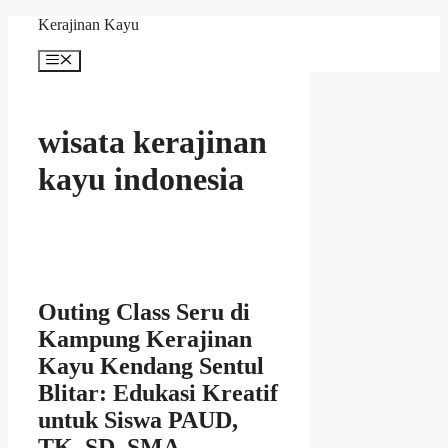
Skip
Kerajinan Kayu
to
content
Menu
wisata kerajinan
kayu indonesia
Outing Class Seru di
Kampung Kerajinan
Kayu Kendang Sentul
Blitar: Edukasi Kreatif
untuk Siswa PAUD,
TK, SD, SMA,