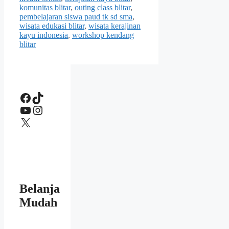
komunitas blitar
,
outing class blitar
,
pembelajaran siswa paud tk sd sma
,
wisata edukasi blitar
,
wisata kerajinan
kayu indonesia
,
workshop kendang
blitar
Facebook
TikTok
YouTube
Instagram
X
Belanja
Mudah