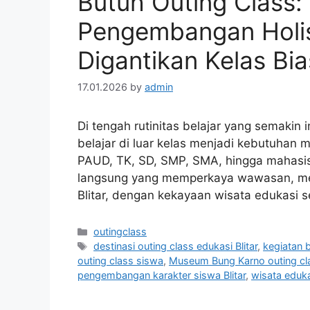
Butuh Outing Class:
Pengembangan Holis
Digantikan Kelas Bi
17.01.2026
by
admin
Di tengah rutinitas belajar yang semakin in
belajar di luar kelas menjadi kebutuhan m
PAUD, TK, SD, SMP, SMA, hingga mahasi
langsung yang memperkaya wawasan, men
Blitar, dengan kekayaan wisata edukasi
Categories
outingclass
Tags
destinasi outing class edukasi Blitar
,
kegiatan be
outing class siswa
,
Museum Bung Karno outing cl
pengembangan karakter siswa Blitar
,
wisata edukas