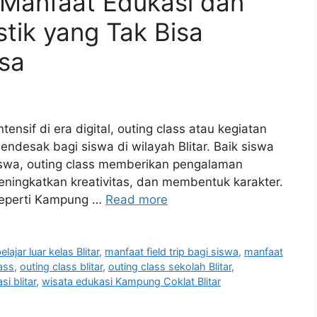
 Manfaat Edukasi dan
tik yang Tak Bisa
asa
tensif di era digital, outing class atau kegiatan
endesak bagi siswa di wilayah Blitar. Baik siswa
swa, outing class memberikan pengalaman
ingkatkan kreativitas, dan membentuk karakter.
 seperti Kampung …
Read more
lajar luar kelas Blitar
,
manfaat field trip bagi siswa
,
manfaat
ass
,
outing class blitar
,
outing class sekolah Blitar
,
i blitar
,
wisata edukasi Kampung Coklat Blitar