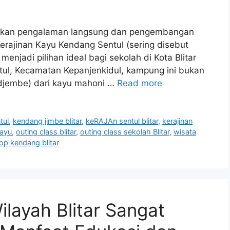
ankan pengalaman langsung dan pengembangan
 Kerajinan Kayu Kendang Sentul (sering disebut
jadi pilihan ideal bagi sekolah di Kota Blitar
ntul, Kecamatan Kepanjenkidul, kampung ini bukan
(djembe) dari kayu mahoni …
Read more
tul
,
kendang jimbe blitar
,
keRAJAn sentul blitar
,
kerajinan
kayu
,
outing class blitar
,
outing class sekolah Blitar
,
wisata
p kendang blitar
layah Blitar Sangat