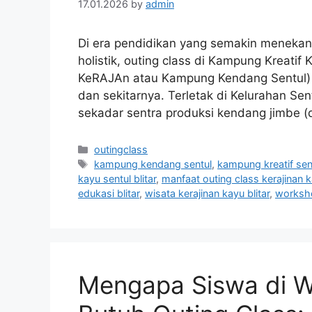
17.01.2026
by
admin
Di era pendidikan yang semakin menek
holistik, outing class di Kampung Kreatif
KeRAJAn atau Kampung Kendang Sentul) men
dan sekitarnya. Terletak di Kelurahan Se
sekadar sentra produksi kendang jimbe 
Categories
outingclass
Tags
kampung kendang sentul
,
kampung kreatif sen
kayu sentul blitar
,
manfaat outing class kerajinan 
edukasi blitar
,
wisata kerajinan kayu blitar
,
worksho
Mengapa Siswa di Wi