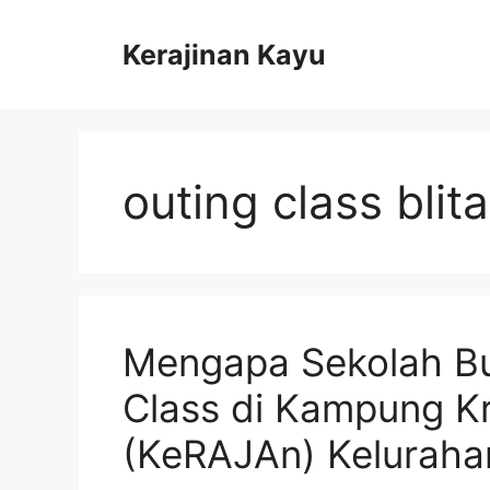
Skip
to
Kerajinan Kayu
content
outing class blita
Mengapa Sekolah Bu
Class di Kampung Kr
(KeRAJAn) Kelurahan